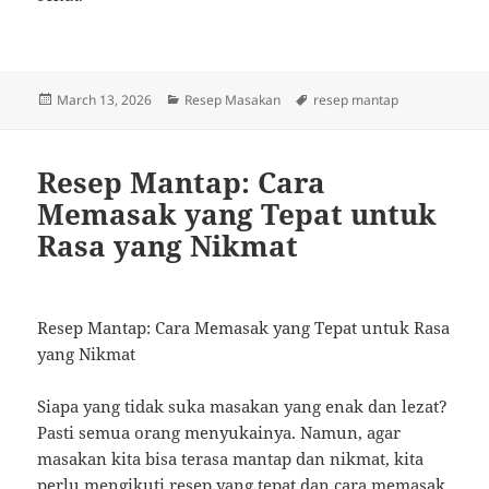
Posted
Categories
Tags
March 13, 2026
Resep Masakan
resep mantap
on
Resep Mantap: Cara
Memasak yang Tepat untuk
Rasa yang Nikmat
Resep Mantap: Cara Memasak yang Tepat untuk Rasa
yang Nikmat
Siapa yang tidak suka masakan yang enak dan lezat?
Pasti semua orang menyukainya. Namun, agar
masakan kita bisa terasa mantap dan nikmat, kita
perlu mengikuti resep yang tepat dan cara memasak