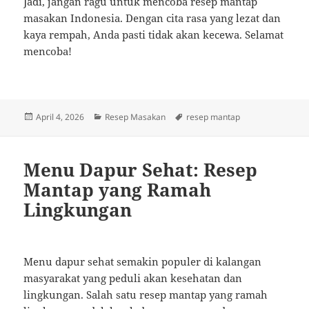
Jadi, jangan ragu untuk mencoba resep mantap
masakan Indonesia. Dengan cita rasa yang lezat dan
kaya rempah, Anda pasti tidak akan kecewa. Selamat
mencoba!
Posted
Categories
Tags
April 4, 2026
Resep Masakan
resep mantap
on
Menu Dapur Sehat: Resep
Mantap yang Ramah
Lingkungan
Menu dapur sehat semakin populer di kalangan
masyarakat yang peduli akan kesehatan dan
lingkungan. Salah satu resep mantap yang ramah