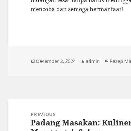
hidangan lezat tanpa harus meningga
mencoba dan semoga bermanfaat!
Posted
Author
Categori
December 2, 2024
admin
Resep M
on
Post
navigation
PREVIOUS
Padang Masakan: Kuliner
Previous
post: