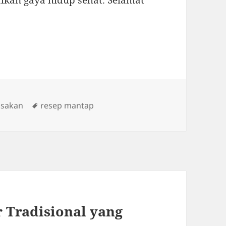
lkan gaya hidup sehat. Selamat
es
Tags
asakan
resep mantap
 Tradisional yang