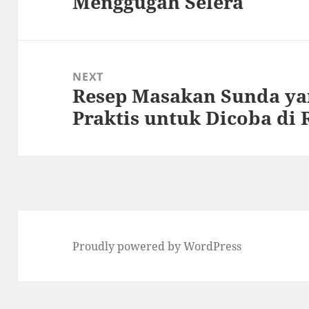
Menggugah Selera
NEXT
Resep Masakan Sunda y
Next
Praktis untuk Dicoba di
post:
Proudly powered by WordPress