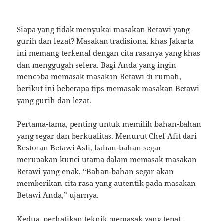
Siapa yang tidak menyukai masakan Betawi yang
gurih dan lezat? Masakan tradisional khas Jakarta
ini memang terkenal dengan cita rasanya yang khas
dan menggugah selera. Bagi Anda yang ingin
mencoba memasak masakan Betawi di rumah,
berikut ini beberapa tips memasak masakan Betawi
yang gurih dan lezat.
Pertama-tama, penting untuk memilih bahan-bahan
yang segar dan berkualitas. Menurut Chef Afit dari
Restoran Betawi Asli, bahan-bahan segar
merupakan kunci utama dalam memasak masakan
Betawi yang enak. “Bahan-bahan segar akan
memberikan cita rasa yang autentik pada masakan
Betawi Anda,” ujarnya.
Kedua, perhatikan teknik memasak yang tepat.