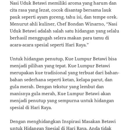
Nasi Uduk Betawi memiliki aroma yang harum dan
cita rasa yang lezat, cocok disantap bersama lauk
pauk seperti ayam goreng, tahu isi, dan tempe orek.
Menurut ahli kuliner, Chef Bondan Winarno, “Nasi
Uduk Betawi adalah salah satu hidangan yang selalu
berhasil menggugah selera makan para tamu di
acara-acara spesial seperti Hari Raya.”
Untuk hidangan penutup, Kue Lumpur Betawi bisa
menjadi pilihan yang tepat. Kue Lumpur Betawi
merupakan kue tradisional yang terbuat dari bahan-
bahan sederhana seperti ketan, kelapa parut, dan
gula merah. Dengan tekstur yang lembut dan
manisnya gula merah, Kue Lumpur Betawi akan
menjadi penutup yang sempurna untuk hidangan
spesial di Hari Raya.
Dengan menghidangkan Inspirasi Masakan Betawi
untuk Hidangan Spesial di Hari Raya, Anda tidak