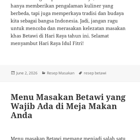
hanya memberikan pengalaman kuliner yang
berbeda, tapi juga memperkaya tradisi dan budaya
kita sebagai bangsa Indonesia. Jadi, jangan ragu
untuk mencoba dan merasakan kelezatan masakan
khas Betawi di Hari Raya tahun ini. Selamat
menyambut Hari Raya Idul Fitri!
Posted
Categories
Tags
June 2, 2026
Resep Masakan
resep betawi
on
Menu Masakan Betawi yang
Wajib Ada di Meja Makan
Anda
Menu masakan Betawi memang menjadi salah satu