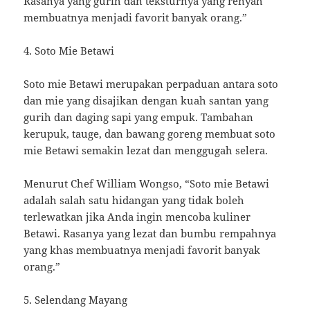
Rasanya yang gurih dan teksturnya yang renyah
membuatnya menjadi favorit banyak orang.”
4. Soto Mie Betawi
Soto mie Betawi merupakan perpaduan antara soto
dan mie yang disajikan dengan kuah santan yang
gurih dan daging sapi yang empuk. Tambahan
kerupuk, tauge, dan bawang goreng membuat soto
mie Betawi semakin lezat dan menggugah selera.
Menurut Chef William Wongso, “Soto mie Betawi
adalah salah satu hidangan yang tidak boleh
terlewatkan jika Anda ingin mencoba kuliner
Betawi. Rasanya yang lezat dan bumbu rempahnya
yang khas membuatnya menjadi favorit banyak
orang.”
5. Selendang Mayang