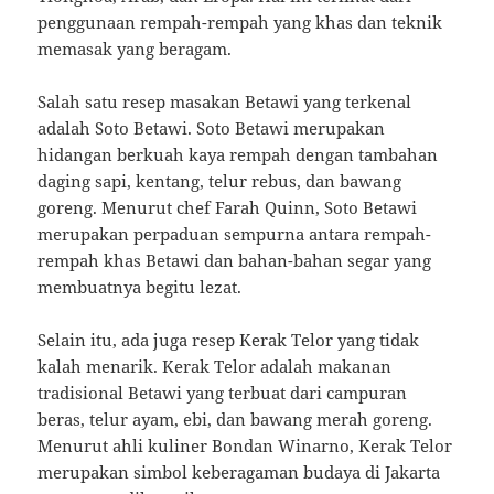
penggunaan rempah-rempah yang khas dan teknik
memasak yang beragam.
Salah satu resep masakan Betawi yang terkenal
adalah Soto Betawi. Soto Betawi merupakan
hidangan berkuah kaya rempah dengan tambahan
daging sapi, kentang, telur rebus, dan bawang
goreng. Menurut chef Farah Quinn, Soto Betawi
merupakan perpaduan sempurna antara rempah-
rempah khas Betawi dan bahan-bahan segar yang
membuatnya begitu lezat.
Selain itu, ada juga resep Kerak Telor yang tidak
kalah menarik. Kerak Telor adalah makanan
tradisional Betawi yang terbuat dari campuran
beras, telur ayam, ebi, dan bawang merah goreng.
Menurut ahli kuliner Bondan Winarno, Kerak Telor
merupakan simbol keberagaman budaya di Jakarta