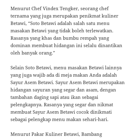
Menurut Chef Vindex Tengker, seorang chef
ternama yang juga merupakan penikmat kuliner
Betawi, “Soto Betawi adalah salah satu menu
masakan Betawi yang tidak boleh terlewatkan.
Rasanya yang khas dan bumbu rempah yang
dominan membuat hidangan ini selalu dinantikan
oleh banyak orang.”
Selain Soto Betawi, menu masakan Betawi lainnya
yang juga wajib ada di meja makan Anda adalah
Sayur Asem Betawi. Sayur Asem Betawi merupakan
hidangan sayuran yang segar dan asam, dengan
tambahan daging sapi atau ikan sebagai
pelengkapnya. Rasanya yang segar dan nikmat
membuat Sayur Asem Betawi cocok dinikmati
sebagai pelengkap menu makan sehari-hari.
Menurut Pakar Kuliner Betawi, Bambang