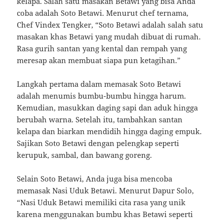
kelapa. Salah satu masakan Betawi yang bisa Anda
coba adalah Soto Betawi. Menurut chef ternama,
Chef Vindex Tengker, “Soto Betawi adalah salah satu
masakan khas Betawi yang mudah dibuat di rumah.
Rasa gurih santan yang kental dan rempah yang
meresap akan membuat siapa pun ketagihan.”
Langkah pertama dalam memasak Soto Betawi
adalah menumis bumbu-bumbu hingga harum.
Kemudian, masukkan daging sapi dan aduk hingga
berubah warna. Setelah itu, tambahkan santan
kelapa dan biarkan mendidih hingga daging empuk.
Sajikan Soto Betawi dengan pelengkap seperti
kerupuk, sambal, dan bawang goreng.
Selain Soto Betawi, Anda juga bisa mencoba
memasak Nasi Uduk Betawi. Menurut Dapur Solo,
“Nasi Uduk Betawi memiliki cita rasa yang unik
karena menggunakan bumbu khas Betawi seperti