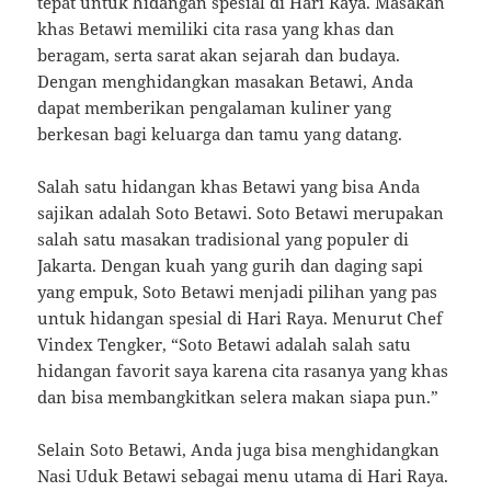
tepat untuk hidangan spesial di Hari Raya. Masakan
khas Betawi memiliki cita rasa yang khas dan
beragam, serta sarat akan sejarah dan budaya.
Dengan menghidangkan masakan Betawi, Anda
dapat memberikan pengalaman kuliner yang
berkesan bagi keluarga dan tamu yang datang.
Salah satu hidangan khas Betawi yang bisa Anda
sajikan adalah Soto Betawi. Soto Betawi merupakan
salah satu masakan tradisional yang populer di
Jakarta. Dengan kuah yang gurih dan daging sapi
yang empuk, Soto Betawi menjadi pilihan yang pas
untuk hidangan spesial di Hari Raya. Menurut Chef
Vindex Tengker, “Soto Betawi adalah salah satu
hidangan favorit saya karena cita rasanya yang khas
dan bisa membangkitkan selera makan siapa pun.”
Selain Soto Betawi, Anda juga bisa menghidangkan
Nasi Uduk Betawi sebagai menu utama di Hari Raya.