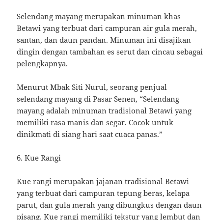
Selendang mayang merupakan minuman khas
Betawi yang terbuat dari campuran air gula merah,
santan, dan daun pandan. Minuman ini disajikan
dingin dengan tambahan es serut dan cincau sebagai
pelengkapnya.
Menurut Mbak Siti Nurul, seorang penjual
selendang mayang di Pasar Senen, “Selendang
mayang adalah minuman tradisional Betawi yang
memiliki rasa manis dan segar. Cocok untuk
dinikmati di siang hari saat cuaca panas.”
6. Kue Rangi
Kue rangi merupakan jajanan tradisional Betawi
yang terbuat dari campuran tepung beras, kelapa
parut, dan gula merah yang dibungkus dengan daun
pisang. Kue rangi memiliki tekstur yang lembut dan