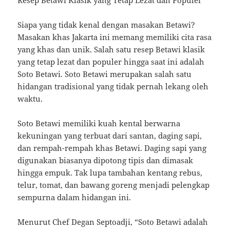
Resep Betawi Klasik yang Tetap Lezat dan Populer
Siapa yang tidak kenal dengan masakan Betawi?
Masakan khas Jakarta ini memang memiliki cita rasa
yang khas dan unik. Salah satu resep Betawi klasik
yang tetap lezat dan populer hingga saat ini adalah
Soto Betawi. Soto Betawi merupakan salah satu
hidangan tradisional yang tidak pernah lekang oleh
waktu.
Soto Betawi memiliki kuah kental berwarna
kekuningan yang terbuat dari santan, daging sapi,
dan rempah-rempah khas Betawi. Daging sapi yang
digunakan biasanya dipotong tipis dan dimasak
hingga empuk. Tak lupa tambahan kentang rebus,
telur, tomat, dan bawang goreng menjadi pelengkap
sempurna dalam hidangan ini.
Menurut Chef Degan Septoadji, “Soto Betawi adalah