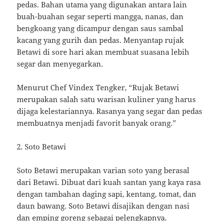
pedas. Bahan utama yang digunakan antara lain
buah-buahan segar seperti mangga, nanas, dan
bengkoang yang dicampur dengan saus sambal
kacang yang gurih dan pedas. Menyantap rujak
Betawi di sore hari akan membuat suasana lebih
segar dan menyegarkan.
Menurut Chef Vindex Tengker, “Rujak Betawi
merupakan salah satu warisan kuliner yang harus
dijaga kelestariannya. Rasanya yang segar dan pedas
membuatnya menjadi favorit banyak orang.”
2. Soto Betawi
Soto Betawi merupakan varian soto yang berasal
dari Betawi. Dibuat dari kuah santan yang kaya rasa
dengan tambahan daging sapi, kentang, tomat, dan
daun bawang. Soto Betawi disajikan dengan nasi
dan emping goreng sebagai pelengkapnya.