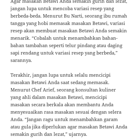
Agar masakan Betawi Anda semakin gurih dan lezat,
jangan lupa untuk mencoba variasi resep yang
berbeda-beda. Menurut Bu Narti, seorang ibu rumah
tangga yang hobi memasak masakan Betawi, variasi
resep akan membuat masakan Betawi Anda semakin
menarik. “Cobalah untuk menambahkan bahan-
bahan tambahan seperti telur pindang atau daging
sapi rendang untuk variasi resep yang berbeda,”
sarannya.
Terakhir, jangan lupa untuk selalu mencicipi
masakan Betawi Anda saat sedang memasak.
Menurut Chef Arief, seorang konsultan kuliner
yang ahli dalam masakan Betawi, mencicipi
masakan secara berkala akan membantu Anda
menyesuaikan rasa masakan sesuai dengan selera
Anda. “Jangan ragu untuk menambahkan garam
atau gula jika diperlukan agar masakan Betawi Anda
semakin gurih dan lezat,” ujarnya.