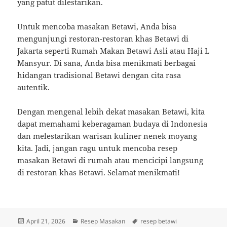
yang patut dilestarikan.
Untuk mencoba masakan Betawi, Anda bisa
mengunjungi restoran-restoran khas Betawi di
Jakarta seperti Rumah Makan Betawi Asli atau Haji L
Mansyur. Di sana, Anda bisa menikmati berbagai
hidangan tradisional Betawi dengan cita rasa
autentik.
Dengan mengenal lebih dekat masakan Betawi, kita
dapat memahami keberagaman budaya di Indonesia
dan melestarikan warisan kuliner nenek moyang
kita. Jadi, jangan ragu untuk mencoba resep
masakan Betawi di rumah atau mencicipi langsung
di restoran khas Betawi. Selamat menikmati!
Posted
Categories
Tags
April 21, 2026
Resep Masakan
resep betawi