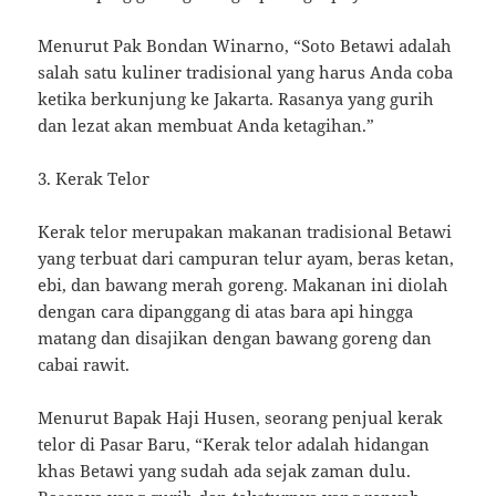
Menurut Pak Bondan Winarno, “Soto Betawi adalah
salah satu kuliner tradisional yang harus Anda coba
ketika berkunjung ke Jakarta. Rasanya yang gurih
dan lezat akan membuat Anda ketagihan.”
3. Kerak Telor
Kerak telor merupakan makanan tradisional Betawi
yang terbuat dari campuran telur ayam, beras ketan,
ebi, dan bawang merah goreng. Makanan ini diolah
dengan cara dipanggang di atas bara api hingga
matang dan disajikan dengan bawang goreng dan
cabai rawit.
Menurut Bapak Haji Husen, seorang penjual kerak
telor di Pasar Baru, “Kerak telor adalah hidangan
khas Betawi yang sudah ada sejak zaman dulu.