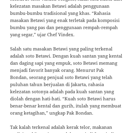
kelezatan masakan Betawi adalah penggunaan
bumbu-bumbu tradisional yang khas. “Rahasia
masakan Betawi yang enak terletak pada komposisi
bumbu yang pas dan penggunaan rempah-rempah
yang segar,” ujar Chef Vindex.
Salah satu masakan Betawi yang paling terkenal
adalah soto Betawi. Dengan kuah santan yang kental
dan daging sapi yang empuk, soto Betawi memang
menjadi favorit banyak orang. Menurut Pak
Bondan, seorang penjual soto Betawi yang telah
puluhan tahun berjualan di Jakarta, rahasia
kelezatan sotonya adalah pada kuah santan yang
diolah dengan hati-hati. “Kuah soto Betawi harus
benar-benar kental dan gurih, itulah yang membuat
orang ketagihan,” ungkap Pak Bondan.
Tak kalah terkenal adalah kerak telor, makanan