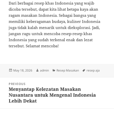
Dari berbagai resep khas Indonesia yang wajib
dicoba tersebut, dapat kita lihat betapa kaya akan
ragam masakan Indonesia. Sebagai bangsa yang
memiliki keberagaman budaya, kuliner Indonesia
juga tidak kalah menarik untuk dieksplorasi. Jadi,
jangan ragu untuk mencoba resep-resep khas
Indonesia yang sudah terkenal enak dan lezat
tersebut. Selamat mencoba!
Posted
Author
Categories
Tags
May 18, 2026
admin
Resep Masakan
resep aja
on
Post
PREVIOUS
navigation
Menyantap Kelezatan Masakan
Previous
Nusantara untuk Mengenal Indonesia
post:
Lebih Dekat