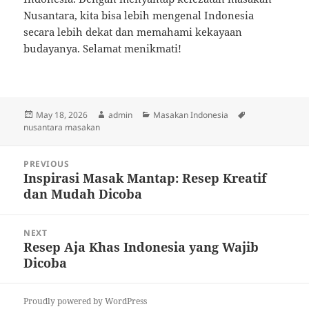
Nusantara, kita bisa lebih mengenal Indonesia
secara lebih dekat dan memahami kekayaan
budayanya. Selamat menikmati!
Posted
Author
Categories
Tags
May 18, 2026
admin
Masakan Indonesia
on
nusantara masakan
Post
PREVIOUS
navigation
Inspirasi Masak Mantap: Resep Kreatif
Previous
dan Mudah Dicoba
post:
NEXT
Resep Aja Khas Indonesia yang Wajib
Next
Dicoba
post:
Proudly powered by WordPress