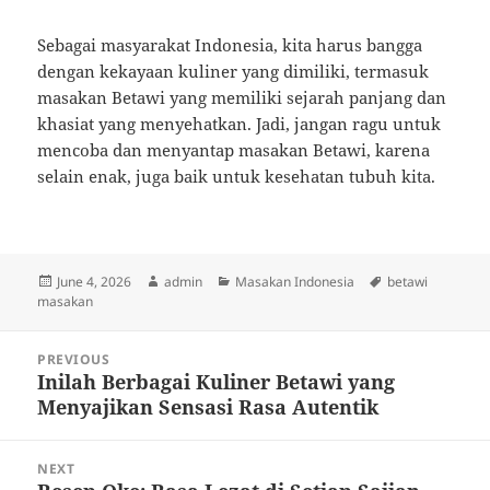
Sebagai masyarakat Indonesia, kita harus bangga
dengan kekayaan kuliner yang dimiliki, termasuk
masakan Betawi yang memiliki sejarah panjang dan
khasiat yang menyehatkan. Jadi, jangan ragu untuk
mencoba dan menyantap masakan Betawi, karena
selain enak, juga baik untuk kesehatan tubuh kita.
Posted
Author
Categories
Tags
June 4, 2026
admin
Masakan Indonesia
betawi
on
masakan
Post
PREVIOUS
navigation
Inilah Berbagai Kuliner Betawi yang
Previous
Menyajikan Sensasi Rasa Autentik
post:
NEXT