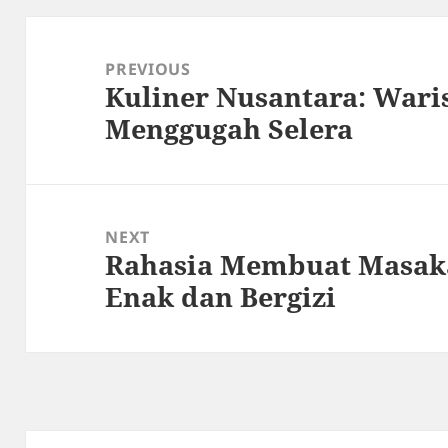
Post
navigation
PREVIOUS
Kuliner Nusantara: Wari
Previous
Menggugah Selera
post:
NEXT
Rahasia Membuat Masaka
Next
Enak dan Bergizi
post: