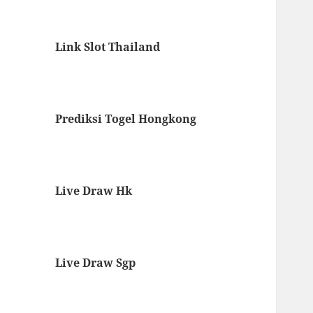
Link Slot Thailand
Prediksi Togel Hongkong
Live Draw Hk
Live Draw Sgp