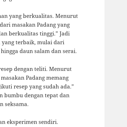
an yang berkualitas. Menurut
 dari masakan Padang yang
n berkualitas tinggi.” Jadi
yang terbaik, mulai dari
 hingga daun salam dan serai.
esep dengan teliti. Menurut
ak masakan Padang memang
kuti resep yang sudah ada.”
an bumbu dengan tepat dan
an seksama.
an eksperimen sendiri.