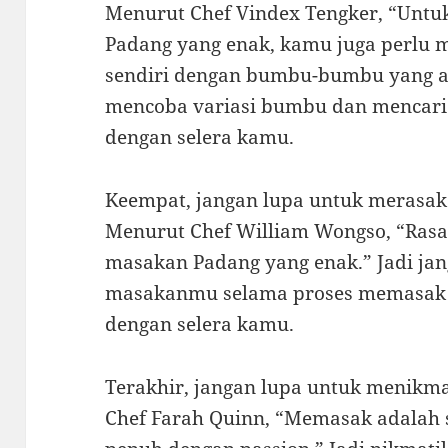
Menurut Chef Vindex Tengker, “Unt
Padang yang enak, kamu juga perlu
sendiri dengan bumbu-bumbu yang ad
mencoba variasi bumbu dan mencari 
dengan selera kamu.
Keempat, jangan lupa untuk merasa
Menurut Chef William Wongso, “Rasa
masakan Padang yang enak.” Jadi jan
masakanmu selama proses memasak
dengan selera kamu.
Terakhir, jangan lupa untuk menikm
Chef Farah Quinn, “Memasak adalah 