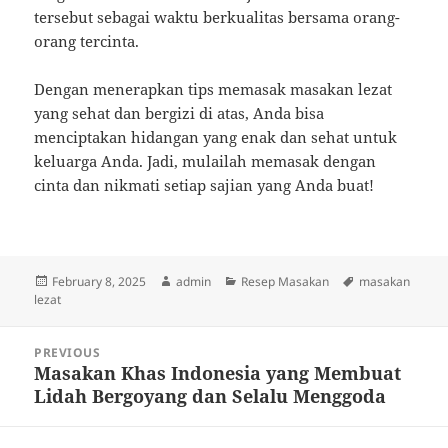
tersebut sebagai waktu berkualitas bersama orang-
orang tercinta.
Dengan menerapkan tips memasak masakan lezat
yang sehat dan bergizi di atas, Anda bisa
menciptakan hidangan yang enak dan sehat untuk
keluarga Anda. Jadi, mulailah memasak dengan
cinta dan nikmati setiap sajian yang Anda buat!
Posted
Author
Categories
Tags
February 8, 2025
admin
Resep Masakan
masakan
on
lezat
Post
PREVIOUS
navigation
Masakan Khas Indonesia yang Membuat
Previous
Lidah Bergoyang dan Selalu Menggoda
post: