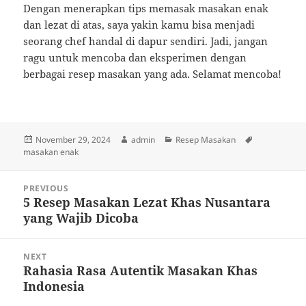
Dengan menerapkan tips memasak masakan enak
dan lezat di atas, saya yakin kamu bisa menjadi
seorang chef handal di dapur sendiri. Jadi, jangan
ragu untuk mencoba dan eksperimen dengan
berbagai resep masakan yang ada. Selamat mencoba!
Posted
Author
Categories
Tags
November 29, 2024
admin
Resep Masakan
on
masakan enak
Post
PREVIOUS
navigation
5 Resep Masakan Lezat Khas Nusantara
Previous
yang Wajib Dicoba
post:
NEXT
Rahasia Rasa Autentik Masakan Khas
Next
Indonesia
post: