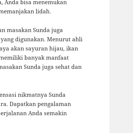
h, Anda bisa menemukan
 memanjakan lidah.
tan masakan Sunda juga
 yang digunakan. Menurut ahli
 kaya akan sayuran hijau, ikan
 memiliki banyak manfaat
 masakan Sunda juga sehat dan
 sensasi nikmatnya Sunda
ara. Dapatkan pengalaman
perjalanan Anda semakin