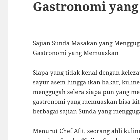
Gastronomi yan
Sajian Sunda Masakan yang Menggug
Gastronomi yang Memuaskan
Siapa yang tidak kenal dengan kelez
sayur asem hingga ikan bakar, kuline
menggugah selera siapa pun yang me
gastronomi yang memuaskan bisa kit
berbagai sajian Sunda yang mengguga
Menurut Chef Afit, seorang ahli kuli