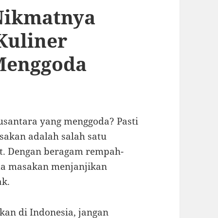
 Nikmatnya
Kuliner
Menggoda
Nusantara yang menggoda? Pasti
akan adalah salah satu
at. Dengan beragam rempah-
da masakan menjanjikan
ak.
kan di Indonesia, jangan