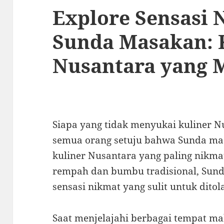
Explore Sensasi
Sunda Masakan: 
Nusantara yang 
Siapa yang tidak menyukai kuliner 
semua orang setuju bahwa Sunda mas
kuliner Nusantara yang paling nikm
rempah dan bumbu tradisional, Sun
sensasi nikmat yang sulit untuk ditol
Saat menjelajahi berbagai tempat ma