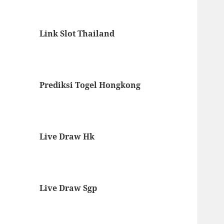
Link Slot Thailand
Prediksi Togel Hongkong
Live Draw Hk
Live Draw Sgp