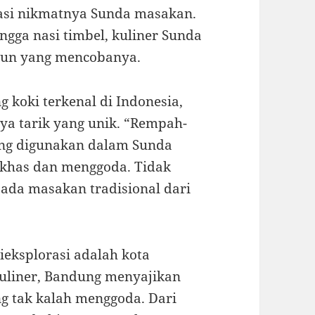
asi nikmatnya Sunda masakan.
ingga nasi timbel, kuliner Sunda
 pun yang mencobanya.
 koki terkenal di Indonesia,
a tarik yang unik. “Rempah-
g digunakan dalam Sunda
 khas dan menggoda. Tidak
pada masakan tradisional dari
ieksplorasi adalah kota
kuliner, Bandung menyajikan
 tak kalah menggoda. Dari