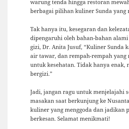
warung tenda hingga restoran mewa
berbagai pilihan kuliner Sunda yang
Tak hanya itu, kesegaran dan keleza
dipengaruhi oleh bahan-bahan alami
gizi, Dr. Anita Jusuf, “Kuliner Sunda
air tawar, dan rempah-rempah yang
untuk kesehatan. Tidak hanya enak,
bergizi.”
Jadi, jangan ragu untuk menjelajahi
masakan saat berkunjung ke Nusant
kuliner yang menggoda dan jadikan 
berkesan. Selamat menikmati!