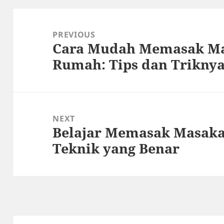
Post
navigation
PREVIOUS
Cara Mudah Memasak Ma
Previous
Rumah: Tips dan Trikny
post:
NEXT
Belajar Memasak Masak
Next
Teknik yang Benar
post: