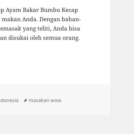
sep Ayam Bakar Bumbu Kecap
a makan Anda. Dengan bahan-
emasak yang teliti, Anda bisa
n disukai oleh semua orang.
Tags
ndonesia
masakan wow