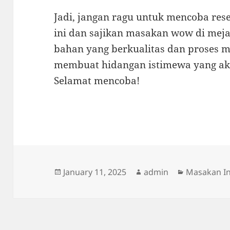
Jadi, jangan ragu untuk mencoba re
ini dan sajikan masakan wow di mej
bahan yang berkualitas dan proses m
membuat hidangan istimewa yang aka
Selamat mencoba!
Posted
Author
Categories
January 11, 2025
admin
Masakan I
on