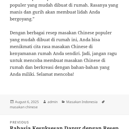
populer yang mudah dibuat di rumah. Rasanya yang
manis dan gurih akan membuat lidah Anda
bergoyang.”
Dengan berbagai resep masakan Chinese populer
yang mudah dibuat di rumah ini, Anda bisa
menikmati cita rasa masakan Chinese di
kenyamanan rumah Anda sendiri. Jadi, jangan ragu
untuk mencoba membuat masakan Chinese di
rumah dan berkreasi dengan bahan-bahan yang
Anda miliki. Selamat mencoba!
Posted
Author
Categories
Tags
August 6, 2025
admin
Masakan Indonesia
on
masakan chinese
Post
PREVIOUS
navigation
Rahasia Kesuksesan Dapur dengan Resep
Previous