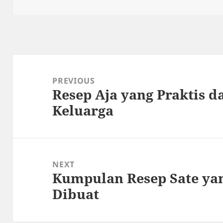
on
Post
navigation
PREVIOUS
Resep Aja yang Praktis 
Previous
Keluarga
post:
NEXT
Kumpulan Resep Sate ya
Next
Dibuat
post: