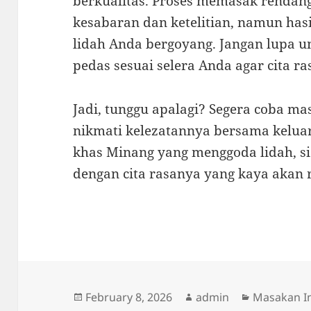
berkualitas. Proses memasak rend
kesabaran dan ketelitian, namun ha
lidah Anda bergoyang. Jangan lupa u
pedas sesuai selera Anda agar cita r
Jadi, tunggu apalagi? Segera coba m
nikmati kelezatannya bersama keluar
khas Minang yang menggoda lidah, 
dengan cita rasanya yang kaya akan
Posted
Author
Categories
February 8, 2026
admin
Masakan I