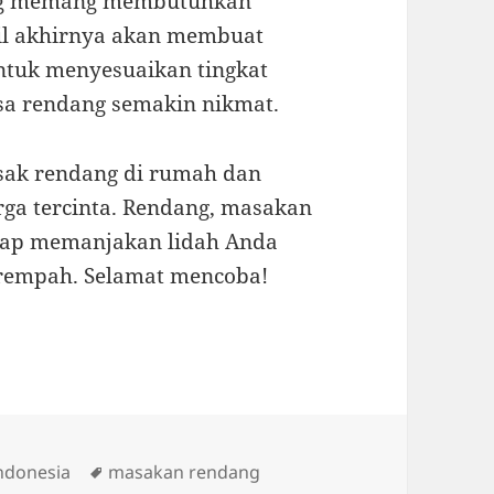
ang memang membutuhkan
sil akhirnya akan membuat
ntuk menyesuaikan tingkat
asa rendang semakin nikmat.
asak rendang di rumah dan
ga tercinta. Rendang, masakan
siap memanjakan lidah Anda
 rempah. Selamat mencoba!
Tags
ndonesia
masakan rendang