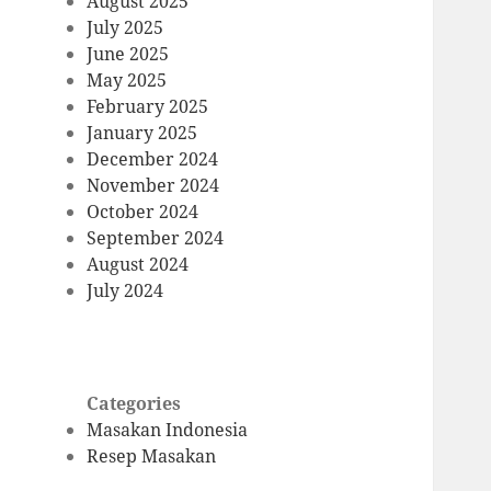
August 2025
July 2025
June 2025
May 2025
February 2025
January 2025
December 2024
November 2024
October 2024
September 2024
August 2024
July 2024
Categories
Masakan Indonesia
Resep Masakan