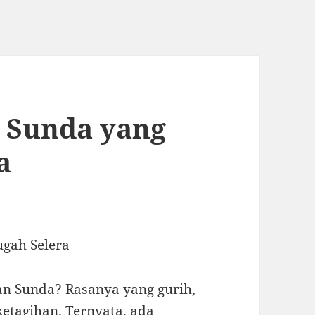
 Sunda yang
a
gah Selera
an Sunda? Rasanya yang gurih,
ketagihan. Ternyata, ada