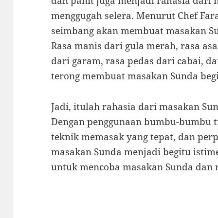
dan pahit juga menjadi rahasia dari
menggugah selera. Menurut Chef Far
seimbang akan membuat masakan Sun
Rasa manis dari gula merah, rasa asa
dari garam, rasa pedas dari cabai, da
terong membuat masakan Sunda begit
Jadi, itulah rahasia dari masakan S
Dengan penggunaan bumbu-bumbu tra
teknik memasak yang tepat, dan per
masakan Sunda menjadi begitu istime
untuk mencoba masakan Sunda dan ra