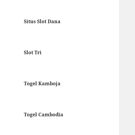
Situs Slot Dana
Slot Tri
Togel Kamboja
Togel Cambodia