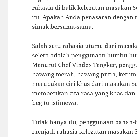
rahasia di balik kelezatan masakan 
ini. Apakah Anda penasaran dengan r
simak bersama-sama.
Salah satu rahasia utama dari masa
selera adalah penggunaan bumbu-bum
Menurut Chef Vindex Tengker, peng
bawang merah, bawang putih, ketumb
merupakan ciri khas dari masakan 
memberikan cita rasa yang khas da
begitu istimewa.
Tidak hanya itu, penggunaan bahan-
menjadi rahasia kelezatan masakan 