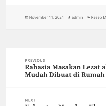
Posted
Author
Categor
November 11, 2024
admin
Resep 
on
Post
navigation
PREVIOUS
Rahasia Masakan Lezat a
Previous
Mudah Dibuat di Rumah
post:
NEXT