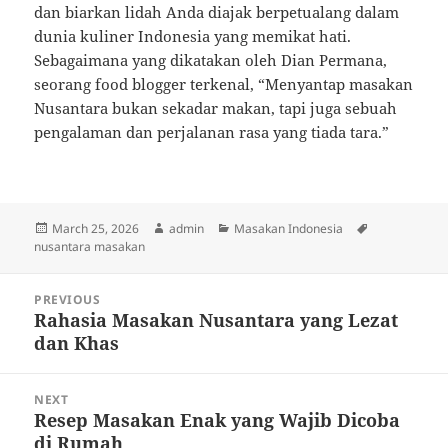
dan biarkan lidah Anda diajak berpetualang dalam
dunia kuliner Indonesia yang memikat hati.
Sebagaimana yang dikatakan oleh Dian Permana,
seorang food blogger terkenal, “Menyantap masakan
Nusantara bukan sekadar makan, tapi juga sebuah
pengalaman dan perjalanan rasa yang tiada tara.”
Posted
Author
Categories
Tags
March 25, 2026
admin
Masakan Indonesia
on
nusantara masakan
Post
PREVIOUS
navigation
Rahasia Masakan Nusantara yang Lezat
Previous
dan Khas
post:
NEXT
Resep Masakan Enak yang Wajib Dicoba
Next
di Rumah
post: