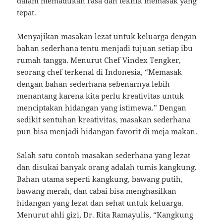
dalam memadukan rasa dan teknik memasak yang
tepat.
Menyajikan masakan lezat untuk keluarga dengan
bahan sederhana tentu menjadi tujuan setiap ibu
rumah tangga. Menurut Chef Vindex Tengker,
seorang chef terkenal di Indonesia, “Memasak
dengan bahan sederhana sebenarnya lebih
menantang karena kita perlu kreativitas untuk
menciptakan hidangan yang istimewa.” Dengan
sedikit sentuhan kreativitas, masakan sederhana
pun bisa menjadi hidangan favorit di meja makan.
Salah satu contoh masakan sederhana yang lezat
dan disukai banyak orang adalah tumis kangkung.
Bahan utama seperti kangkung, bawang putih,
bawang merah, dan cabai bisa menghasilkan
hidangan yang lezat dan sehat untuk keluarga.
Menurut ahli gizi, Dr. Rita Ramayulis, “Kangkung