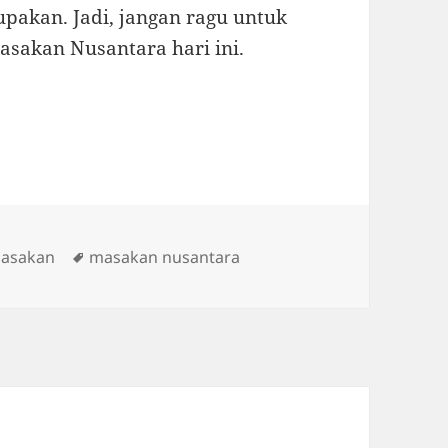
upakan. Jadi, jangan ragu untuk
sakan Nusantara hari ini.
ies
Tags
Masakan
masakan nusantara