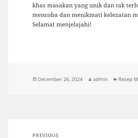
khas masakan yang unik dan tak terl
mencoba dan menikmati kelezatan ma
Selamat menjelajahi!
Posted
Author
Categor
December 26, 2024
admin
Resep 
on
Post
navigation
PREVIOUS