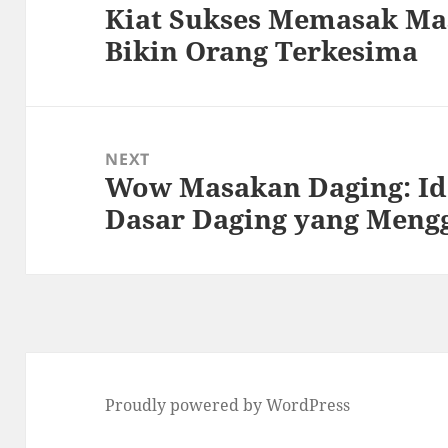
Kiat Sukses Memasak M
Previous
Bikin Orang Terkesima
post:
NEXT
Wow Masakan Daging: I
Next
Dasar Daging yang Meng
post:
Proudly powered by WordPress