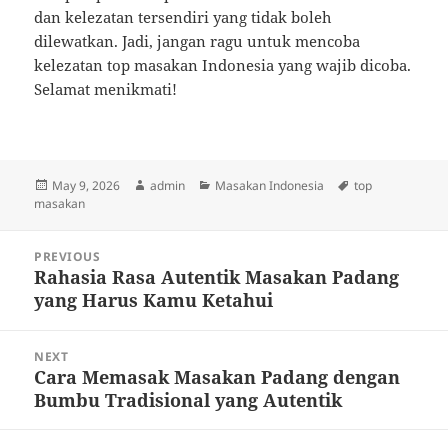
dan kelezatan tersendiri yang tidak boleh
dilewatkan. Jadi, jangan ragu untuk mencoba
kelezatan top masakan Indonesia yang wajib dicoba.
Selamat menikmati!
Posted
Author
Categories
Tags
May 9, 2026
admin
Masakan Indonesia
top
on
masakan
Post
PREVIOUS
navigation
Rahasia Rasa Autentik Masakan Padang
Previous
yang Harus Kamu Ketahui
post:
NEXT
Cara Memasak Masakan Padang dengan
Next
Bumbu Tradisional yang Autentik
post: