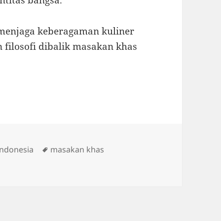
ntitas bangsa.”
 menjaga keberagaman kuliner
 filosofi dibalik masakan khas
s
Tags
ndonesia
masakan khas