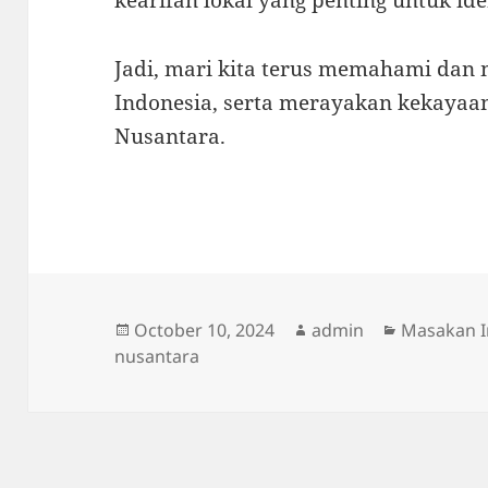
kearifan lokal yang penting untuk ide
Jadi, mari kita terus memahami dan
Indonesia, serta merayakan kekayaan
Nusantara.
Posted
Author
Categorie
October 10, 2024
admin
Masakan I
on
nusantara