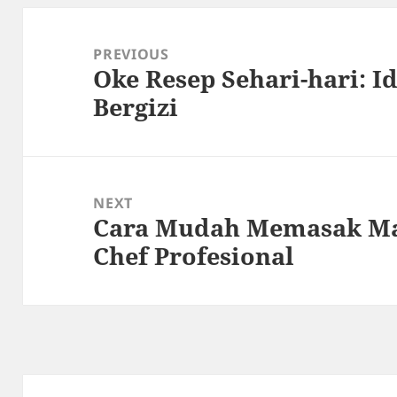
Post
navigation
PREVIOUS
Oke Resep Sehari-hari: 
Previous
Bergizi
post:
NEXT
Cara Mudah Memasak Ma
Next
Chef Profesional
post: