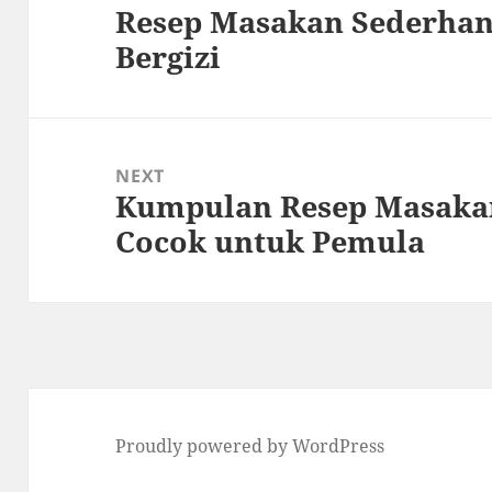
Resep Masakan Sederhan
Previous
Bergizi
post:
NEXT
Kumpulan Resep Masakan
Next
Cocok untuk Pemula
post:
Proudly powered by WordPress