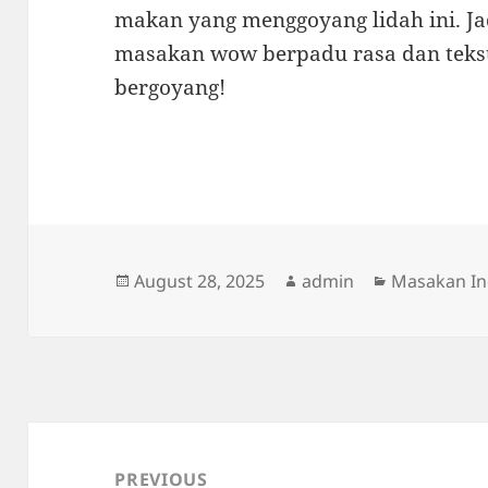
makan yang menggoyang lidah ini. Ja
masakan wow berpadu rasa dan teks
bergoyang!
Posted
Author
Categories
August 28, 2025
admin
Masakan In
on
Post
navigation
PREVIOUS