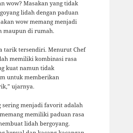
kan wow? Masakan yang tidak
nggoyang lidah dengan paduan
asakan wow memang menjadi
ran maupun di rumah.
arik tersendiri. Menurut Chef
ah memiliki kombinasi rasa
ng kuat namun tidak
agam untuk memberikan
k,” ujarnya.
sering menjadi favorit adalah
i memang memiliki paduan rasa
 membuat lidah bergoyang.
ang kenyal dan kacang-kacangan