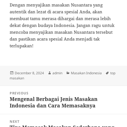
Dengan menyajikan masakan Nusantara yang
autentik dan lezat di acara spesial Anda, akan
membuat tamu merasa dihargai dan merasa lebih
dekat dengan budaya Indonesia. Jangan ragu untuk
mencoba menyajikan masakan Nusantara tersebut
dan pastikan acara spesial Anda menjadi tak
terlupakan!
Posted
Author
Categories
Tags
December 8, 2024
admin
Masakan Indonesia
top
on
masakan
Post
PREVIOUS
navigation
Mengenal Berbagai Jenis Masakan
Previous
Indonesia dan Cara Memasaknya
post:
NEXT