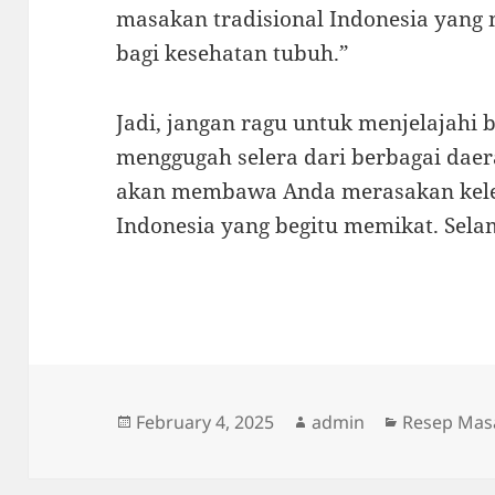
masakan tradisional Indonesia yang 
bagi kesehatan tubuh.”
Jadi, jangan ragu untuk menjelajahi 
menggugah selera dari berbagai daer
akan membawa Anda merasakan kele
Indonesia yang begitu memikat. Sel
Posted
Author
Categories
February 4, 2025
admin
Resep Mas
on