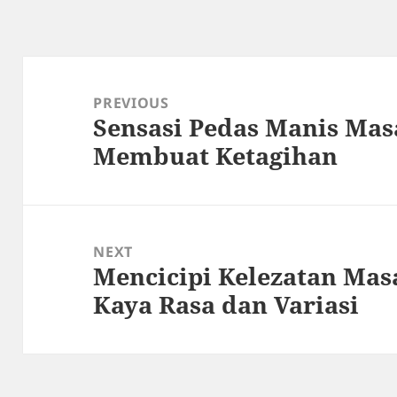
Post
navigation
PREVIOUS
Sensasi Pedas Manis Mas
Previous
Membuat Ketagihan
post:
NEXT
Mencicipi Kelezatan Mas
Next
Kaya Rasa dan Variasi
post: