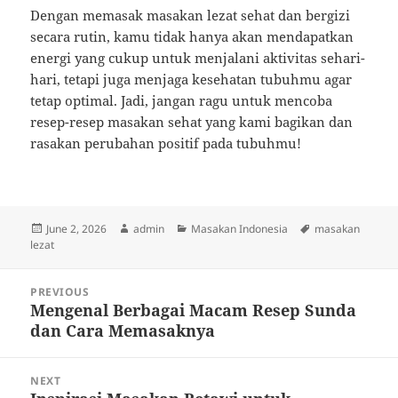
Dengan memasak masakan lezat sehat dan bergizi
secara rutin, kamu tidak hanya akan mendapatkan
energi yang cukup untuk menjalani aktivitas sehari-
hari, tetapi juga menjaga kesehatan tubuhmu agar
tetap optimal. Jadi, jangan ragu untuk mencoba
resep-resep masakan sehat yang kami bagikan dan
rasakan perubahan positif pada tubuhmu!
Posted
Author
Categories
Tags
June 2, 2026
admin
Masakan Indonesia
masakan
on
lezat
Post
PREVIOUS
navigation
Mengenal Berbagai Macam Resep Sunda
Previous
dan Cara Memasaknya
post:
NEXT