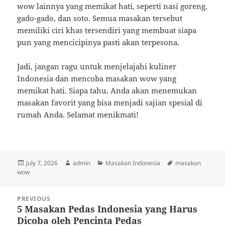
wow lainnya yang memikat hati, seperti nasi goreng,
gado-gado, dan soto. Semua masakan tersebut
memiliki ciri khas tersendiri yang membuat siapa
pun yang mencicipinya pasti akan terpesona.
Jadi, jangan ragu untuk menjelajahi kuliner
Indonesia dan mencoba masakan wow yang
memikat hati. Siapa tahu, Anda akan menemukan
masakan favorit yang bisa menjadi sajian spesial di
rumah Anda. Selamat menikmati!
Posted
Author
Categories
Tags
July 7, 2026
admin
Masakan Indonesia
masakan
on
wow
Post
PREVIOUS
navigation
5 Masakan Pedas Indonesia yang Harus
Previous
Dicoba oleh Pencinta Pedas
post: