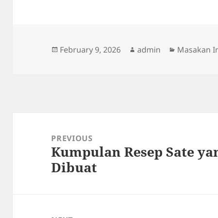
Posted
Author
Categories
February 9, 2026
admin
Masakan I
on
Post
navigation
PREVIOUS
Kumpulan Resep Sate ya
Previous
Dibuat
post: