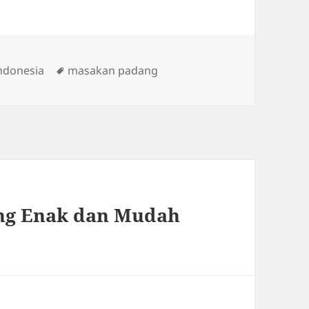
Tags
ndonesia
masakan padang
ng Enak dan Mudah