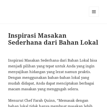
MENU
AND
WIDGETS
Inspirasi Masakan
Sederhana dari Bahan Lokal
Inspirasi Masakan Sederhana dari Bahan Lokal bisa
menjadi pilihan yang tepat untuk Anda yang ingin
menyajikan hidangan yang lezat namun praktis.
Dengan menggunakan bahan-bahan lokal yang
mudah didapat, Anda dapat menciptakan berbagai
macam masakan yang menggugah selera.
Menurut Chef Farah Quinn, “Memasak dengan
bahan lokal tidak hanya membuat masakan lebih