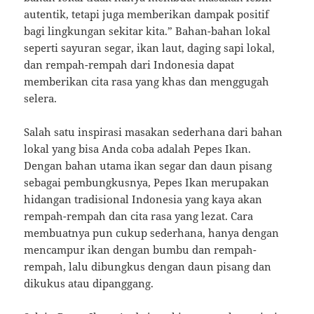
autentik, tetapi juga memberikan dampak positif
bagi lingkungan sekitar kita.” Bahan-bahan lokal
seperti sayuran segar, ikan laut, daging sapi lokal,
dan rempah-rempah dari Indonesia dapat
memberikan cita rasa yang khas dan menggugah
selera.
Salah satu inspirasi masakan sederhana dari bahan
lokal yang bisa Anda coba adalah Pepes Ikan.
Dengan bahan utama ikan segar dan daun pisang
sebagai pembungkusnya, Pepes Ikan merupakan
hidangan tradisional Indonesia yang kaya akan
rempah-rempah dan cita rasa yang lezat. Cara
membuatnya pun cukup sederhana, hanya dengan
mencampur ikan dengan bumbu dan rempah-
rempah, lalu dibungkus dengan daun pisang dan
dikukus atau dipanggang.