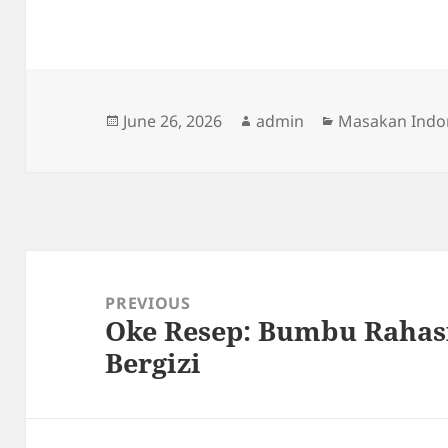
Posted
Author
Categories
June 26, 2026
admin
Masakan Indo
on
Post
navigation
PREVIOUS
Oke Resep: Bumbu Rahas
Previous
Bergizi
post: