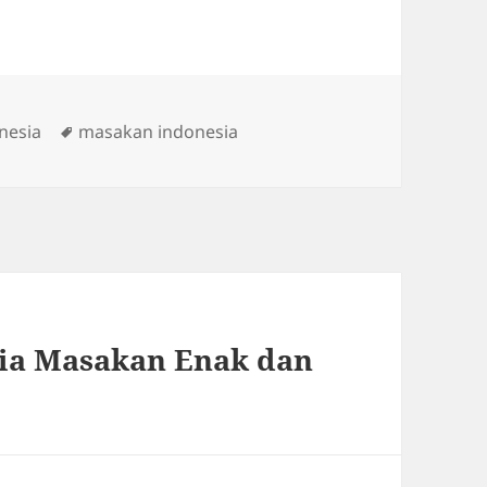
Tags
nesia
masakan indonesia
ia Masakan Enak dan