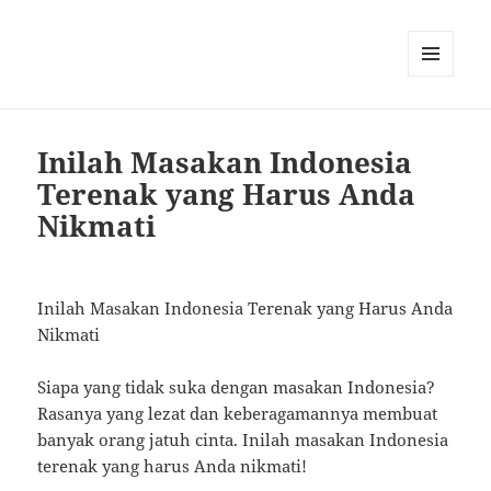
MENU
AND
WIDGETS
Inilah Masakan Indonesia
Terenak yang Harus Anda
Nikmati
Inilah Masakan Indonesia Terenak yang Harus Anda
Nikmati
Siapa yang tidak suka dengan masakan Indonesia?
Rasanya yang lezat dan keberagamannya membuat
banyak orang jatuh cinta. Inilah masakan Indonesia
terenak yang harus Anda nikmati!