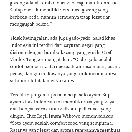
goreng adalah simbol dari keberagaman Indonesia.
Setiap daerah memiliki versi nasi goreng yang
berbeda-beda, namun semuanya tetap lezat dan
menggugah selera.”
Tidak ketinggalan, ada juga gado-gado. Salad khas
Indonesia ini terdiri dari sayuran segar yang
disiram dengan bumbu kacang yang gurih. Chef
Vindex Tengker mengatakan, “Gado-gado adalah
contoh sempurna dari perpaduan rasa manis, asam,
pedas, dan gurih. Rasanya yang unik membuatnya
sulit untuk tidak menyukainya.”
Terakhir, jangan lupa mencicipi soto ayam. Sup
ayam khas Indonesia ini memiliki rasa yang kaya
dan hangat, cocok untuk disantap di cuaca yang
dingin. Chef Ragil Imam Wibowo menambahkan,
“Soto ayam adalah comfort food yang sempurna.
Rasanya yang lezat dan aroma rempahnya membuat