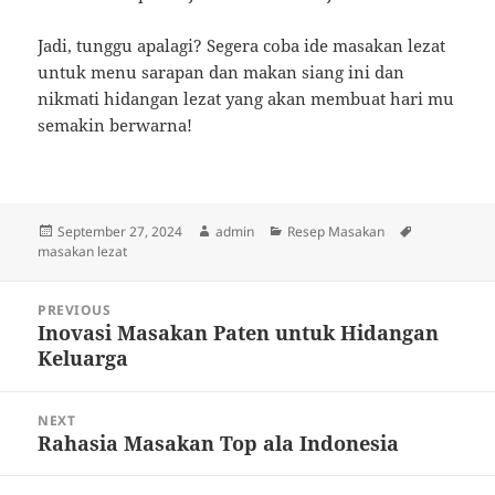
Jadi, tunggu apalagi? Segera coba ide masakan lezat
untuk menu sarapan dan makan siang ini dan
nikmati hidangan lezat yang akan membuat hari mu
semakin berwarna!
Posted
Author
Categories
Tags
September 27, 2024
admin
Resep Masakan
on
masakan lezat
Post
PREVIOUS
navigation
Inovasi Masakan Paten untuk Hidangan
Previous
Keluarga
post:
NEXT
Rahasia Masakan Top ala Indonesia
Next
post: