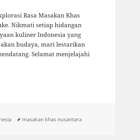
Explorasi Rasa Masakan Khas
ke. Nikmati setiap hidangan
yaan kuliner Indonesia yang
 akan budaya, mari lestarikan
 mendatang. Selamat menjelajahi
Tags
nesia
masakan khas nusantara