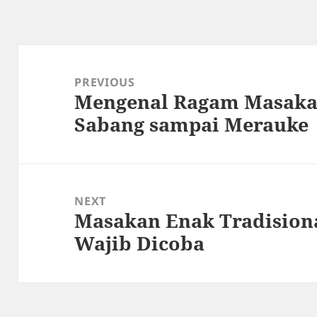
Post
navigation
PREVIOUS
Mengenal Ragam Masakan
Previous
Sabang sampai Merauke
post:
NEXT
Masakan Enak Tradisiona
Next
Wajib Dicoba
post: