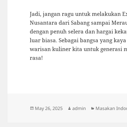
Jadi, jangan ragu untuk melakukan 
Nusantara dari Sabang sampai Merau
dengan penuh selera dan hargai keka
luar biasa. Sebagai bangsa yang kaya
warisan kuliner kita untuk generasi
rasa!
Posted
Author
Categories
May 26, 2025
admin
Masakan Indo
on