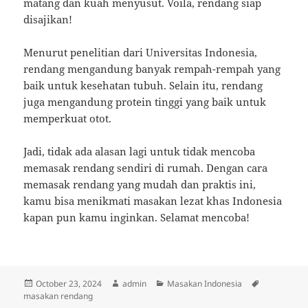
matang dan kuah menyusut. Voila, rendang siap
disajikan!
Menurut penelitian dari Universitas Indonesia,
rendang mengandung banyak rempah-rempah yang
baik untuk kesehatan tubuh. Selain itu, rendang
juga mengandung protein tinggi yang baik untuk
memperkuat otot.
Jadi, tidak ada alasan lagi untuk tidak mencoba
memasak rendang sendiri di rumah. Dengan cara
memasak rendang yang mudah dan praktis ini,
kamu bisa menikmati masakan lezat khas Indonesia
kapan pun kamu inginkan. Selamat mencoba!
Posted
Author
Categories
Tags
October 23, 2024
admin
Masakan Indonesia
on
masakan rendang