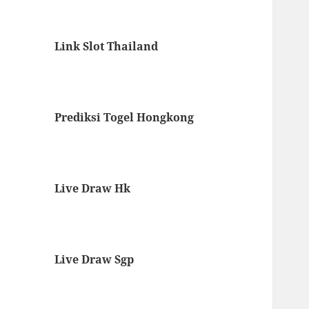
Link Slot Thailand
Prediksi Togel Hongkong
Live Draw Hk
Live Draw Sgp