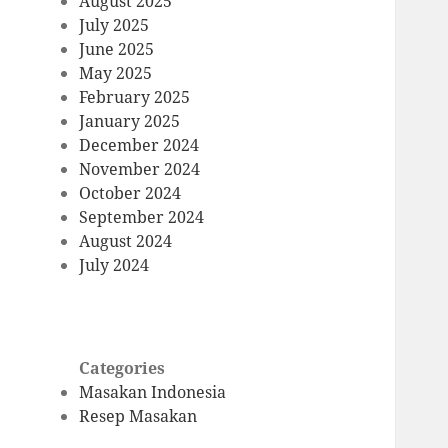
August 2025
July 2025
June 2025
May 2025
February 2025
January 2025
December 2024
November 2024
October 2024
September 2024
August 2024
July 2024
Categories
Masakan Indonesia
Resep Masakan