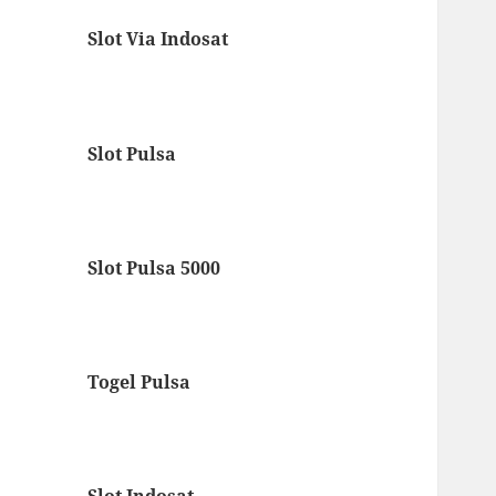
Slot Via Indosat
Slot Pulsa
Slot Pulsa 5000
Togel Pulsa
Slot Indosat