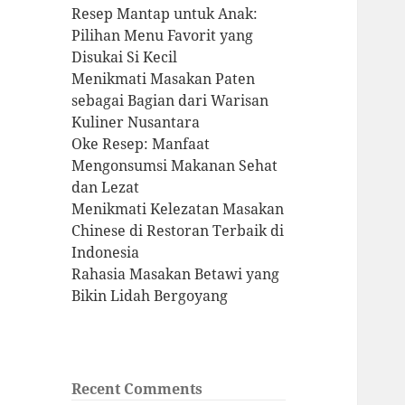
Resep Mantap untuk Anak:
Pilihan Menu Favorit yang
Disukai Si Kecil
Menikmati Masakan Paten
sebagai Bagian dari Warisan
Kuliner Nusantara
Oke Resep: Manfaat
Mengonsumsi Makanan Sehat
dan Lezat
Menikmati Kelezatan Masakan
Chinese di Restoran Terbaik di
Indonesia
Rahasia Masakan Betawi yang
Bikin Lidah Bergoyang
Recent Comments