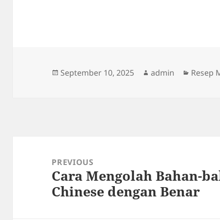
Posted
Author
Categor
September 10, 2025
admin
Resep 
on
Post
navigation
PREVIOUS
Cara Mengolah Bahan-b
Previous
Chinese dengan Benar
post: