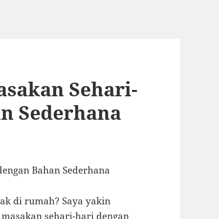
sakan Sehari-
an Sederhana
dengan Bahan Sederhana
ak di rumah? Saya yakin
 masakan sehari-hari dengan