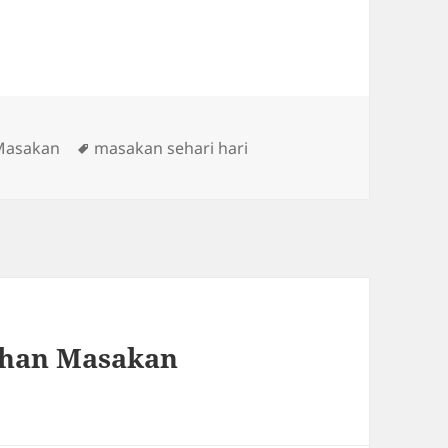
ies
Tags
Masakan
masakan sehari hari
ahan Masakan