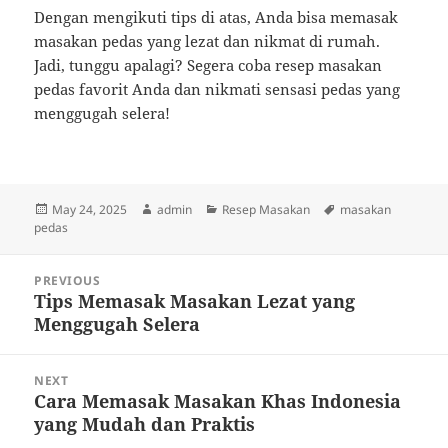
Dengan mengikuti tips di atas, Anda bisa memasak
masakan pedas yang lezat dan nikmat di rumah.
Jadi, tunggu apalagi? Segera coba resep masakan
pedas favorit Anda dan nikmati sensasi pedas yang
menggugah selera!
Posted
Author
Categories
Tags
May 24, 2025
admin
Resep Masakan
masakan
on
pedas
Post
PREVIOUS
navigation
Tips Memasak Masakan Lezat yang
Previous
Menggugah Selera
post:
NEXT
Cara Memasak Masakan Khas Indonesia
Next
yang Mudah dan Praktis
post: